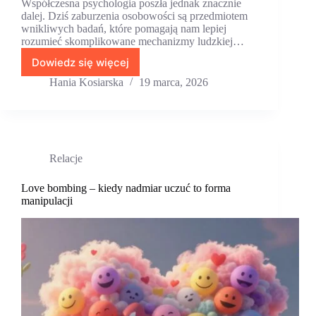
Współczesna psychologia poszła jednak znacznie
dalej. Dziś zaburzenia osobowości są przedmiotem
wnikliwych badań, które pomagają nam lepiej
rozumieć skomplikowane mechanizmy ludzkiej…
Dowiedz się więcej
Narcyz
–
Hania Kosiarska
19 marca, 2026
cechy
osobowości
narcystycznej
i
jak
Relacje
się
chronić
w
Love bombing – kiedy nadmiar uczuć to forma
manipulacji
relacji