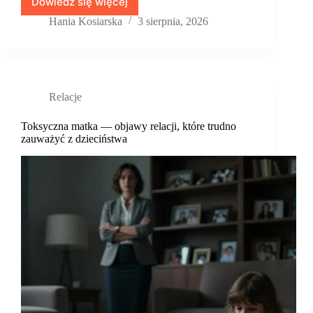
Dowiedz się więcej
Syndrom
sztokholmski
Hania Kosiarska
3 sierpnia, 2026
w
związku
–
gdy
miłość
Relacje
miesza
się
z
Toksyczna matka — objawy relacji, które trudno
zauważyć z dzieciństwa
krzywdą