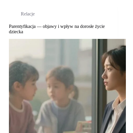
jak
rozpoznać
Relacje
skutki
i
odzyskać
Parentyfikacja — objawy i wpływ na dorosłe życie
dziecka
równowagę?