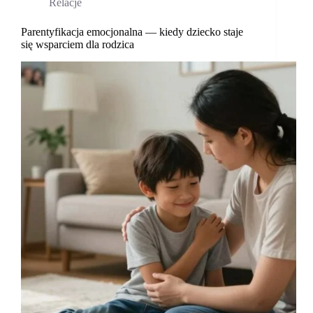
Relacje
zauważyć
z
dzieciństwa
Parentyfikacja emocjonalna — kiedy dziecko staje
się wsparciem dla rodzica