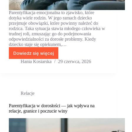
Parentyfikacja emocjonalna to zjawisko, które
dotyka wiele rodzin. W jego ramach dziecko
przejmuje obowiązki, które powinny należeć do
rodzica. Taka sytuacja stawia młodego człowieka w
trudnej roli, zmuszając go do podejmowania
odpowiedzialności za dorosłe problemy. Kiedy
dziecko staje się opiekunem,…
Dowiedz się więcej
Parentyfikacja
emocjonalna
Hania Kosiarska
29 czerwca, 2026
—
kiedy
dziecko
staje
się
Relacje
wsparciem
dla
rodzica
Parentyfikacja w dorosłości — jak wpływa na
relacje, granice i poczucie winy