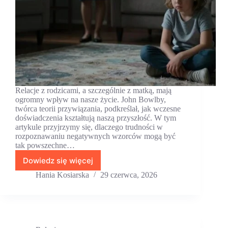
Relacje z rodzicami, a szczególnie z matką, mają
ogromny wpływ na nasze życie. John Bowlby,
twórca teorii przywiązania, podkreślał, jak wczesne
doświadczenia kształtują naszą przyszłość. W tym
artykule przyjrzymy się, dlaczego trudności w
rozpoznawaniu negatywnych wzorców mogą być
tak powszechne…
Dowiedz się więcej
Toksyczna
matka
Hania Kosiarska
29 czerwca, 2026
—
objawy
relacji,
które
trudno