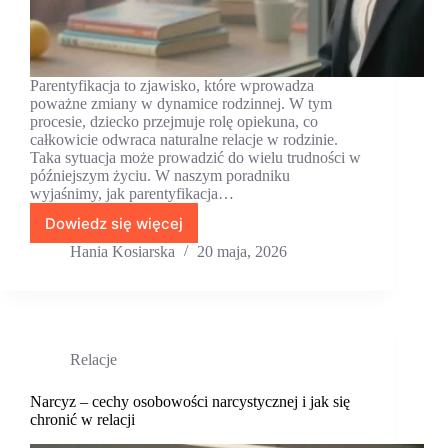
Parentyfikacja to zjawisko, które wprowadza
poważne zmiany w dynamice rodzinnej. W tym
procesie, dziecko przejmuje rolę opiekuna, co
całkowicie odwraca naturalne relacje w rodzinie.
Taka sytuacja może prowadzić do wielu trudności w
późniejszym życiu. W naszym poradniku
wyjaśnimy, jak parentyfikacja…
Dowiedz się więcej
Parentyfikacja
—
Hania Kosiarska
20 maja, 2026
objawy
i
wpływ
na
dorosłe
Relacje
życie
dziecka
Narcyz – cechy osobowości narcystycznej i jak się
chronić w relacji