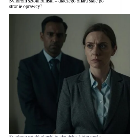
Syndrom sztokholmski – dlaczego ofiara staje po
stronie oprawcy?
Syndrom sztokholmski to zjawisko, które może