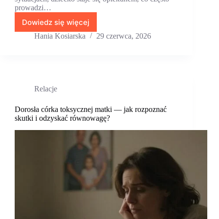
prowadzi…
Dowiedz się więcej
Parentyfikacja
w
Hania Kosiarska
29 czerwca, 2026
dorosłości
—
jak
wpływa
na
Relacje
relacje,
granice
i
Dorosła córka toksycznej matki — jak rozpoznać
skutki i odzyskać równowagę?
poczucie
winy