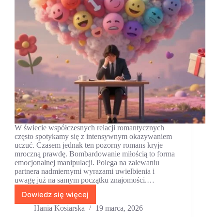
W świecie współczesnych relacji romantycznych
często spotykamy się z intensywnym okazywaniem
uczuć. Czasem jednak ten pozorny romans kryje
mroczną prawdę. Bombardowanie miłością to forma
emocjonalnej manipulacji. Polega na zalewaniu
partnera nadmiernymi wyrazami uwielbienia i
uwagę już na samym początku znajomości.…
Dowiedz się więcej
Love
bombing
Hania Kosiarska
19 marca, 2026
–