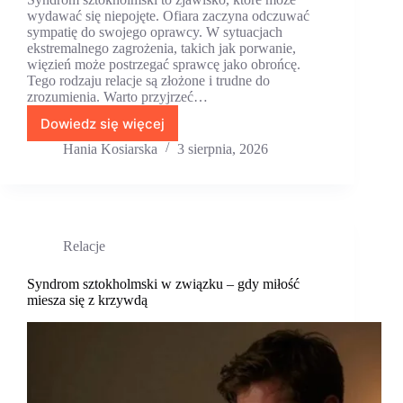
wydawać się niepojęte. Ofiara zaczyna odczuwać
sympatię do swojego oprawcy. W sytuacjach
ekstremalnego zagrożenia, takich jak porwanie,
więzień może postrzegać sprawcę jako obrońcę.
Tego rodzaju relacje są złożone i trudne do
zrozumienia. Warto przyjrzeć…
Dowiedz się więcej
Syndrom
sztokholmski
Hania Kosiarska
3 sierpnia, 2026
–
dlaczego
ofiara
staje
po
Relacje
stronie
oprawcy?
Syndrom sztokholmski w związku – gdy miłość
miesza się z krzywdą