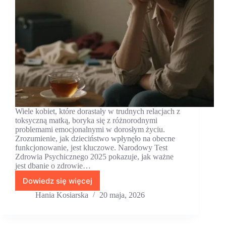
Wiele kobiet, które dorastały w trudnych relacjach z
toksyczną matką, boryka się z różnorodnymi
problemami emocjonalnymi w dorosłym życiu.
Zrozumienie, jak dzieciństwo wpłynęło na obecne
funkcjonowanie, jest kluczowe. Narodowy Test
Zdrowia Psychicznego 2025 pokazuje, jak ważne
jest dbanie o zdrowie…
Dowiedz się więcej
Dorosła
córka
Hania Kosiarska
20 maja, 2026
toksycznej
matki
—