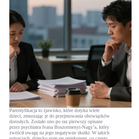
Parentyfikacja to zjawisko, które dotyka wiele
dzieci, zmuszając je do przejmowania obowiązków
dorosłych. Zostało ono po raz pierwszy opisane
przez psychiatra Ivana Boszormenyi-Nagy’a, który
zwrócił uwagę na jego negatywne skutki. W takich
sytuacjach, dziecko staje się opiekunem, co często