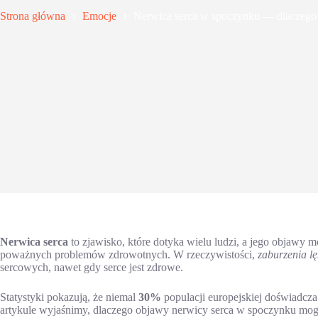
Strona główna
Emocje
Nerwica serca w spoczynku — dlaczego 
Nerwica serca
to zjawisko, które dotyka wielu ludzi, a jego objawy 
poważnych problemów zdrowotnych. W rzeczywistości,
zaburzenia l
sercowych, nawet gdy serce jest zdrowe.
Statystyki pokazują, że niemal
30%
populacji europejskiej doświadcz
artykule wyjaśnimy, dlaczego objawy nerwicy serca w spoczynku mogą