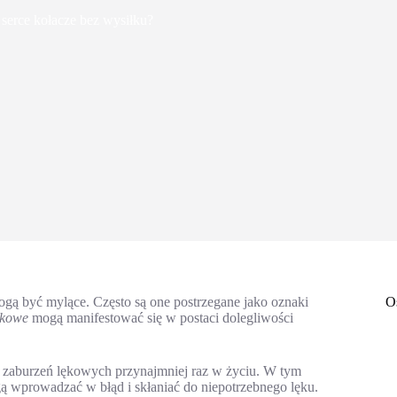
serce kołacze bez wysiłku?
mogą być mylące. Często są one postrzegane jako oznaki
O
ękowe
mogą manifestować się w postaci dolegliwości
a zaburzeń lękowych przynajmniej raz w życiu. W tym
 wprowadzać w błąd i skłaniać do niepotrzebnego lęku.