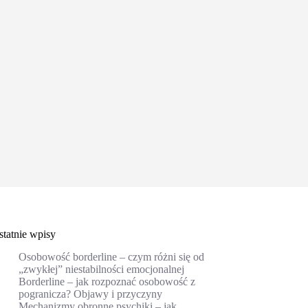
statnie wpisy
Osobowość borderline – czym różni się od
„zwykłej” niestabilności emocjonalnej
Borderline – jak rozpoznać osobowość z
pogranicza? Objawy i przyczyny
Mechanizmy obronne psychiki – jak