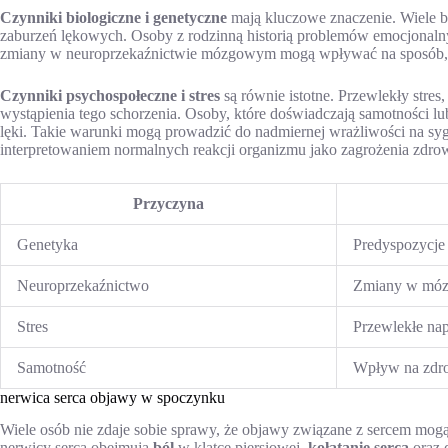
Czynniki biologiczne i genetyczne
mają kluczowe znaczenie. Wiele ba
zaburzeń lękowych. Osoby z rodzinną historią problemów emocjonalny
zmiany w neuroprzekaźnictwie mózgowym mogą wpływać na sposób, 
Czynniki psychospołeczne i stres
są równie istotne. Przewlekły stre
wystąpienia tego schorzenia. Osoby, które doświadczają samotności lub
lęki. Takie warunki mogą prowadzić do nadmiernej wrażliwości na syg
interpretowaniem normalnych reakcji organizmu jako zagrożenia zdrow
Przyczyna
Genetyka
Predyspozycje
Neuroprzekaźnictwo
Zmiany w mó
Stres
Przewlekłe nap
Samotność
Wpływ na zdro
nerwica serca objawy w spoczynku
Wiele osób nie zdaje sobie sprawy, że objawy związane z sercem m
nerwicy serca obejmują
ból
w klatce piersiowej,
kołatanie serca
oraz d