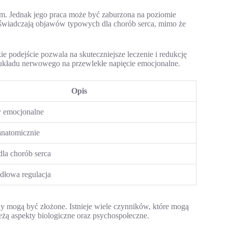
ym. Jednak jego praca może być zaburzona na poziomie
doświadczają objawów typowych dla chorób serca, mimo że
e podejście pozwala na skuteczniejsze leczenie i redukcję
 układu nerwowego na przewlekłe napięcie emocjonalne.
Opis
 emocjonalne
natomicznie
la chorób serca
dłowa regulacja
 mogą być złożone. Istnieje wiele czynników, które mogą
eżą aspekty biologiczne oraz psychospołeczne.