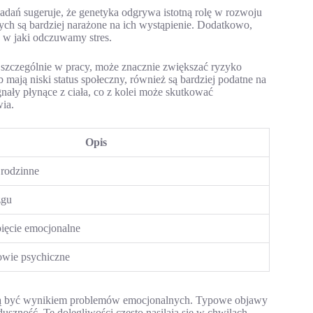
dań sugeruje, że genetyka odgrywa istotną rolę w rozwoju
ch są bardziej narażone na ich wystąpienie. Dodatkowo,
w jaki odczuwamy stres.
s, szczególnie w pracy, może znacznie zwiększać ryzyko
 mają niski status społeczny, również są bardziej podatne na
nały płynące z ciała, co z kolei może skutkować
ia.
Opis
 rodzinne
zgu
ięcie emocjonalne
wie psychiczne
ogą być wynikiem problemów emocjonalnych. Typowe objawy
uszność. Te dolegliwości często nasilają się w chwilach