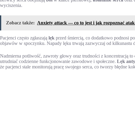
wyciszenia.
Zobacz także:
Anxiety attack — co to jest i jak rozpoznać atak
Pacjenci często zgłaszają
lęk
przed śmiercią, co dodatkowo podnosi poz
objawów w spoczynku. Napady lęku trwają zazwyczaj od kilkunastu d
Nadmierna potliwość, zawroty głowy oraz trudności z koncentracją to
utrudniać codzienne funkcjonowanie zawodowe i społeczne.
Lęk ant
że pacjenci stale monitorują pracę swojego serca, co tworzy błędne k