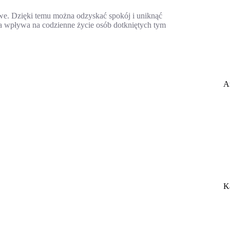
we. Dzięki temu można odzyskać spokój i uniknąć
a wpływa na codzienne życie osób dotkniętych tym
A
K