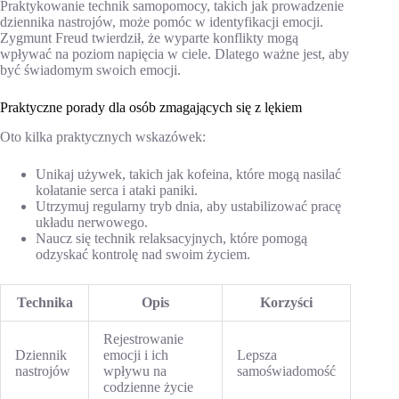
Praktykowanie technik samopomocy, takich jak prowadzenie
dziennika nastrojów, może pomóc w identyfikacji emocji.
Zygmunt Freud twierdził, że wyparte konflikty mogą
wpływać na poziom napięcia w ciele. Dlatego ważne jest, aby
być świadomym swoich emocji.
Praktyczne porady dla osób zmagających się z lękiem
Oto kilka praktycznych wskazówek:
Unikaj używek, takich jak kofeina, które mogą nasilać
kołatanie serca i ataki paniki.
Utrzymuj regularny tryb dnia, aby ustabilizować pracę
układu nerwowego.
Naucz się technik relaksacyjnych, które pomogą
odzyskać kontrolę nad swoim życiem.
Technika
Opis
Korzyści
Rejestrowanie
Dziennik
emocji i ich
Lepsza
nastrojów
wpływu na
samoświadomość
codzienne życie