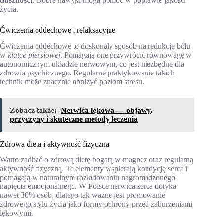
duszności
. Dobre nawyki mogą pomóc w poprawie jakości
życia.
Ćwiczenia oddechowe i relaksacyjne
Ćwiczenia oddechowe to doskonały sposób na redukcję bólu
w
klatce piersiowej
. Pomagają one przywrócić równowagę w
autonomicznym układzie nerwowym, co jest niezbędne dla
zdrowia psychicznego. Regularne praktykowanie takich
technik może znacznie obniżyć poziom stresu.
Zobacz także:
Nerwica lękowa — objawy,
przyczyny i skuteczne metody leczenia
Zdrowa dieta i aktywność fizyczna
Warto zadbać o zdrową dietę bogatą w magnez oraz regularną
aktywność fizyczną. Te elementy wspierają kondycję serca i
pomagają w naturalnym rozładowaniu nagromadzonego
napięcia emocjonalnego. W Polsce nerwica serca dotyka
nawet 30% osób, dlatego tak ważne jest promowanie
zdrowego stylu życia jako formy ochrony przed zaburzeniami
lękowymi.