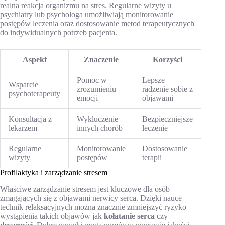
realna reakcja organizmu na stres. Regularne wizyty u
psychiatry lub psychologa umożliwiają monitorowanie
postępów leczenia oraz dostosowanie metod terapeutycznych
do indywidualnych potrzeb pacjenta.
Aspekt
Znaczenie
Korzyści
Pomoc w
Lepsze
Wsparcie
zrozumieniu
radzenie sobie z
psychoterapeuty
emocji
objawami
Konsultacja z
Wykluczenie
Bezpieczniejsze
lekarzem
innych chorób
leczenie
Regularne
Monitorowanie
Dostosowanie
wizyty
postępów
terapii
Profilaktyka i zarządzanie stresem
Właściwe zarządzanie stresem jest kluczowe dla osób
zmagających się z objawami nerwicy serca. Dzięki nauce
technik relaksacyjnych można znacznie zmniejszyć ryzyko
wystąpienia takich objawów jak
kołatanie serca
czy