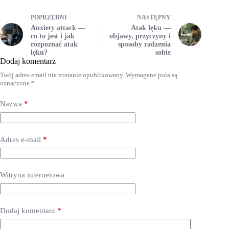
POPRZEDNI
NASTĘPNY
Anxiety attack —
Atak lęku —
co to jest i jak
objawy, przyczyny i
rozpoznać atak
sposoby radzenia
lęku?
sobie
Dodaj komentarz
Twój adres email nie zostanie opublikowany.
Wymagane pola są
oznaczone
*
Nazwa
*
Adres e-mail
*
Witryna internetowa
Dodaj komentarz
*