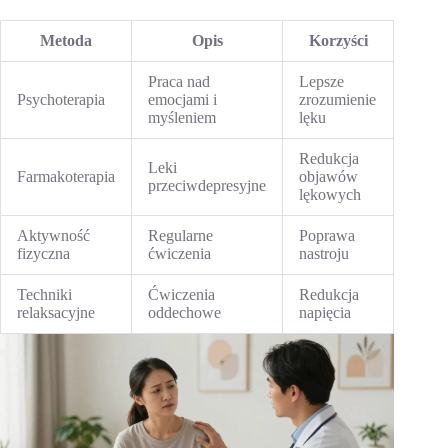
Metoda
Opis
Korzyści
Praca nad
Lepsze
Psychoterapia
emocjami i
zrozumienie
myśleniem
lęku
Redukcja
Leki
Farmakoterapia
objawów
przeciwdepresyjne
lękowych
Aktywność
Regularne
Poprawa
fizyczna
ćwiczenia
nastroju
Techniki
Ćwiczenia
Redukcja
relaksacyjne
oddechowe
napięcia