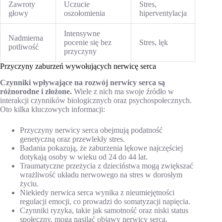
Zawroty
Uczucie
Stres,
głowy
oszołomienia
hiperventylacja
Intensywne
Nadmierna
pocenie się bez
Stres, lęk
potliwość
przyczyny
Przyczyny zaburzeń wywołujących nerwicę serca
Czynniki wpływające na rozwój nerwicy serca są
różnorodne i złożone.
Wiele z nich ma swoje źródło w
interakcji czynników biologicznych oraz psychospołecznych.
Oto kilka kluczowych informacji:
Przyczyny nerwicy serca obejmują podatność
genetyczną oraz przewlekły stres.
Badania pokazują, że zaburzenia lękowe najczęściej
dotykają osoby w wieku od 24 do 44 lat.
Traumatyczne przeżycia z dzieciństwa mogą zwiększać
wrażliwość układu nerwowego na stres w dorosłym
życiu.
Niekiedy nerwica serca wynika z nieumiejętności
regulacji emocji, co prowadzi do somatyzacji napięcia.
Czynniki ryzyka, takie jak samotność oraz niski status
społeczny, mogą nasilać objawy nerwicy serca.