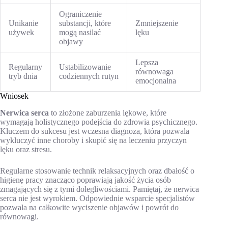
Ograniczenie
Unikanie
substancji, które
Zmniejszenie
używek
mogą nasilać
lęku
objawy
Lepsza
Regularny
Ustabilizowanie
równowaga
tryb dnia
codziennych rutyn
emocjonalna
Wniosek
Nerwica serca
to złożone zaburzenia lękowe, które
wymagają holistycznego podejścia do zdrowia psychicznego.
Kluczem do sukcesu jest wczesna diagnoza, która pozwala
wykluczyć inne choroby i skupić się na leczeniu przyczyn
lęku oraz stresu.
Regularne stosowanie technik relaksacyjnych oraz dbałość o
higienę pracy znacząco poprawiają jakość życia osób
zmagających się z tymi dolegliwościami. Pamiętaj, że nerwica
serca nie jest wyrokiem. Odpowiednie wsparcie specjalistów
pozwala na całkowite wyciszenie objawów i powrót do
równowagi.