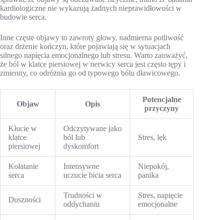
kardiologiczne nie wykazują żadnych nieprawidłowości w
budowie serca.
Inne częste objawy to zawroty głowy, nadmierna potliwość
oraz drżenie kończyn, które pojawiają się w sytuacjach
silnego napięcia emocjonalnego lub stresu. Warto zauważyć,
że ból w klatce piersiowej w nerwicy serca jest często tępy i
zmienny, co odróżnia go od typowego bólu dławicowego.
Potencjalne
Objaw
Opis
przyczyny
Kłucie w
Odczytywane jako
klatce
ból lub
Stres, lęk
piersiowej
dyskomfort
Kołatanie
Intensywne
Niepokój,
serca
uczucie bicia serca
panika
Trudności w
Stres, napięcie
Duszności
oddychaniu
emocjonalne