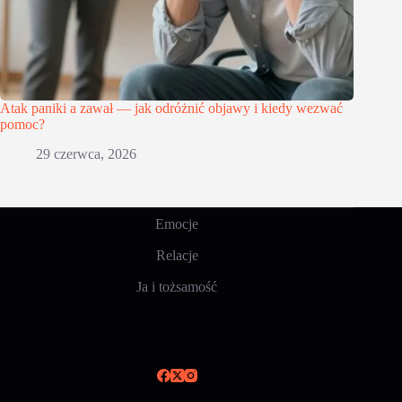
Atak paniki a zawał — jak odróżnić objawy i kiedy wezwać
pomoc?
29 czerwca, 2026
Emocje
Relacje
Ja i tożsamość