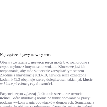
Najczęstsze objawy nerwicy serca
Objawy związane z
nerwicą serca
mogą być różnorodne i
często mylone z innymi schorzeniami. Kluczowe jest ich
rozpoznanie, aby móc skutecznie zarządzać tym stanem.
Zgodnie z klasyfikacją ICD-10, nerwica serca oznaczona
kodem F45.3 obejmuje szereg dolegliwości, takich jak
kłucie
w
klatce piersiowej
czy
duszności
.
Pacjenci często zgłaszają
kołatanie serca
oraz uczucie
ucisku
, które utrudniają normalne funkcjonowanie w pracy i
podczas wykonywania obowiązków domowych. Somatyzacja
sprawia, że objawy są odczuwane fizycznie, mimo że badania