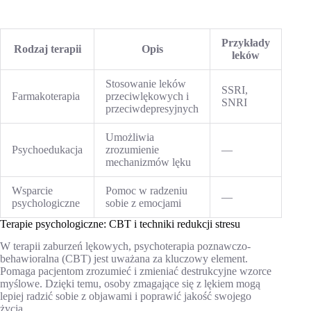
Przykłady
Rodzaj terapii
Opis
leków
Stosowanie leków
SSRI,
Farmakoterapia
przeciwlękowych i
SNRI
przeciwdepresyjnych
Umożliwia
Psychoedukacja
zrozumienie
—
mechanizmów lęku
Wsparcie
Pomoc w radzeniu
—
psychologiczne
sobie z emocjami
Terapie psychologiczne: CBT i techniki redukcji stresu
W terapii zaburzeń lękowych, psychoterapia poznawczo-
behawioralna (CBT) jest uważana za kluczowy element.
Pomaga pacjentom zrozumieć i zmieniać destrukcyjne wzorce
myślowe. Dzięki temu, osoby zmagające się z lękiem mogą
lepiej radzić sobie z objawami i poprawić jakość swojego
życia.