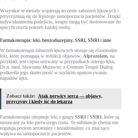
Wszystkie te metody wspierają leczenie zaburzeń lękowych i
przyczyniają się do lepszego samopoczucia pacjentów. Dzięki
indywidualnemu podejściu, terapie mogą być dostosowane do
specyficznych potrzeb każdej osoby.
Farmakoterapia: leki, benzodiazepiny, SSRI, SNRI i inne
W farmakoterapii zaburzeń lękowych stosuje się różnorodne
leki, które pomagają w redukcji objawów.
Alprazolam
, na
przykład, jest często używany w przypadkach ostrego lęku.
Dr n. med. Sławomir Murawiec z Centrum Terapii Dialog
podkreśla jego skuteczność w szybkim opanowywaniu
napadów lęku.
Zobacz także:
Atak nerwicy serca — objawy,
przyczyny i kiedy iść do lekarza
Farmakoterapia obejmuje leki z grupy
SSRI
i
SNRI
, które są
uznawane za leki pierwszego rzutu. Te substancje chemiczne
regulują poziom serotoniny i noradrenaliny, co znacząco
wpływa na samopoczucie pacjentów.