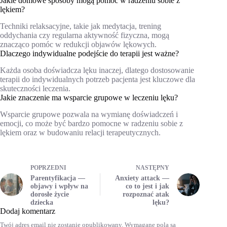
Jakie domowe sposoby mogą pomóc w radzeniu sobie z
lękiem?
Techniki relaksacyjne, takie jak medytacja, trening
oddychania czy regularna aktywność fizyczna, mogą
znacząco pomóc w redukcji objawów lękowych.
Dlaczego indywidualne podejście do terapii jest ważne?
Każda osoba doświadcza lęku inaczej, dlatego dostosowanie
terapii do indywidualnych potrzeb pacjenta jest kluczowe dla
skuteczności leczenia.
Jakie znaczenie ma wsparcie grupowe w leczeniu lęku?
Wsparcie grupowe pozwala na wymianę doświadczeń i
emocji, co może być bardzo pomocne w radzeniu sobie z
lękiem oraz w budowaniu relacji terapeutycznych.
POPRZEDNI
NASTĘPNY
Parentyfikacja —
Anxiety attack —
objawy i wpływ na
co to jest i jak
dorosłe życie
rozpoznać atak
dziecka
lęku?
Dodaj komentarz
Twój adres email nie zostanie opublikowany.
Wymagane pola są