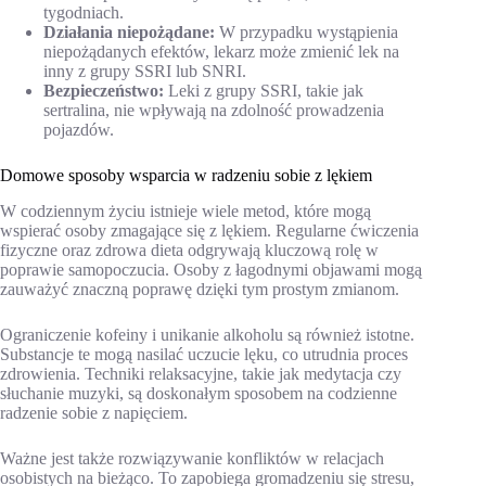
tygodniach.
Działania niepożądane:
W przypadku wystąpienia
niepożądanych efektów, lekarz może zmienić lek na
inny z grupy SSRI lub SNRI.
Bezpieczeństwo:
Leki z grupy SSRI, takie jak
sertralina, nie wpływają na zdolność prowadzenia
pojazdów.
Domowe sposoby wsparcia w radzeniu sobie z lękiem
W codziennym życiu istnieje wiele metod, które mogą
wspierać osoby zmagające się z lękiem. Regularne ćwiczenia
fizyczne oraz zdrowa dieta odgrywają kluczową rolę w
poprawie samopoczucia. Osoby z łagodnymi objawami mogą
zauważyć znaczną poprawę dzięki tym prostym zmianom.
Ograniczenie kofeiny i unikanie alkoholu są również istotne.
Substancje te mogą nasilać uczucie lęku, co utrudnia proces
zdrowienia. Techniki relaksacyjne, takie jak medytacja czy
słuchanie muzyki, są doskonałym sposobem na codzienne
radzenie sobie z napięciem.
Ważne jest także rozwiązywanie konfliktów w relacjach
osobistych na bieżąco. To zapobiega gromadzeniu się stresu,