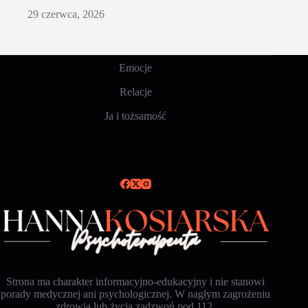
29 czerwca, 2026
Emocje
Relacje
Ja i tożsamość
Strona ma charakter informacyjno-edukacyjny i nie stanowi
porady medycznej ani psychologicznej. W nagłym zagrożeniu
zdrowia lub życia zadzwoń pod 112.