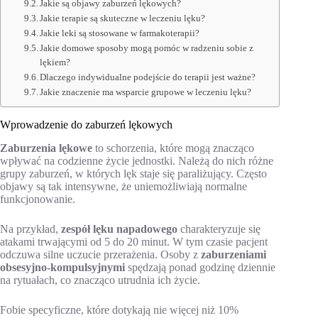
Jakie są objawy zaburzeń lękowych?
Jakie terapie są skuteczne w leczeniu lęku?
Jakie leki są stosowane w farmakoterapii?
Jakie domowe sposoby mogą pomóc w radzeniu sobie z
lękiem?
Dlaczego indywidualne podejście do terapii jest ważne?
Jakie znaczenie ma wsparcie grupowe w leczeniu lęku?
Wprowadzenie do zaburzeń lękowych
Zaburzenia lękowe
to schorzenia, które mogą znacząco
wpływać na codzienne życie jednostki. Należą do nich różne
grupy zaburzeń, w których lęk staje się paraliżujący. Często
objawy są tak intensywne, że uniemożliwiają normalne
funkcjonowanie.
Na przykład,
zespół lęku napadowego
charakteryzuje się
atakami trwającymi od 5 do 20 minut. W tym czasie pacjent
odczuwa silne uczucie przerażenia. Osoby z
zaburzeniami
obsesyjno-kompulsyjnymi
spędzają ponad godzinę dziennie
na rytuałach, co znacząco utrudnia ich życie.
Fobie specyficzne, które dotykają nie więcej niż 10%