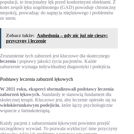
populacji, to irracjonalny lęk przed konkretnymi obiektami. Z
kolei zespół lęku uogólnionego (GAD) powoduje chroniczny
niepokój, prowadząc do napięcia mięśniowego i problemów
ze snem.
Zobacz także:
Anhedonia – gdy nic już nie cieszy:
przyczyny i leczenie
Zrozumienie tych zaburzeń jest kluczowe dla skutecznego
leczenia
i poprawy jakości życia pacjentów. Każde
zaburzenie wymaga indywidualnej diagnostyki i podejścia.
Podstawy leczenia zaburzeń lękowych
W 2011 roku, eksperci sformalizowali podstawy leczenia
zaburzeń lękowych.
Standardy te stanowią fundament dla
skutecznej terapii. Kluczowe jest, aby leczenie opierało się na
wielokierunkowym podejściu
, które łączy psychologiczne
wsparcie z farmakoterapią.
Każdy pacjent z zaburzeniami lękowymi powinien przejść
szczegółowy wywiad. To pozwala wykluczyć inne przyczyny
objawów, takie jak problemy z tarczycą czy sercem.