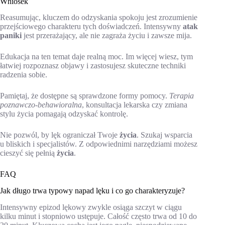
Wniosek
Reasumując, kluczem do odzyskania spokoju jest zrozumienie
przejściowego charakteru tych doświadczeń. Intensywny
atak
paniki
jest przerażający, ale nie zagraża życiu i zawsze mija.
Edukacja na ten temat daje realną moc. Im więcej wiesz, tym
łatwiej rozpoznasz objawy i zastosujesz skuteczne techniki
radzenia sobie.
Pamiętaj, że dostępne są sprawdzone formy pomocy.
Terapia
poznawczo-behawioralna
, konsultacja lekarska czy zmiana
stylu życia pomagają odzyskać kontrolę.
Nie pozwól, by lęk ograniczał Twoje
życia
. Szukaj wsparcia
u bliskich i specjalistów. Z odpowiednimi narzędziami możesz
cieszyć się pełnią
życia
.
FAQ
Jak długo trwa typowy napad lęku i co go charakteryzuje?
Intensywny epizod lękowy zwykle osiąga szczyt w ciągu
kilku minut i stopniowo ustępuje. Całość często trwa od 10 do