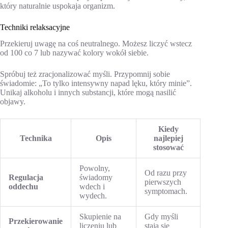
który naturalnie uspokaja organizm.
Techniki relaksacyjne
Przekieruj uwagę na coś neutralnego. Możesz liczyć wstecz
od 100 co 7 lub nazywać kolory wokół siebie.
Spróbuj też zracjonalizować myśli. Przypomnij sobie
świadomie: „To tylko intensywny napad lęku, który minie”.
Unikaj alkoholu i innych substancji, które mogą nasilić
objawy.
Kiedy
Technika
Opis
najlepiej
stosować
Powolny,
Od razu przy
Regulacja
świadomy
pierwszych
oddechu
wdech i
symptomach.
wydech.
Skupienie na
Gdy myśli
Przekierowanie
liczeniu lub
stają się