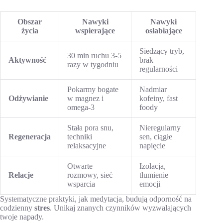
Obszar
Nawyki
Nawyki
życia
wspierające
osłabiające
Siedzący tryb,
30 min ruchu 3-5
Aktywność
brak
razy w tygodniu
regularności
Pokarmy bogate
Nadmiar
Odżywianie
w magnez i
kofeiny, fast
omega-3
foody
Stała pora snu,
Nieregularny
Regeneracja
techniki
sen, ciągłe
relaksacyjne
napięcie
Otwarte
Izolacja,
Relacje
rozmowy, sieć
tłumienie
wsparcia
emocji
Systematyczne praktyki, jak medytacja, budują odporność na
codzienny
stres
. Unikaj znanych czynników wyzwalających
twoje napady.