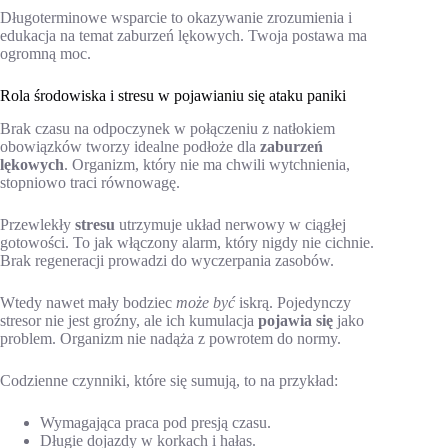
Długoterminowe wsparcie to okazywanie zrozumienia i
edukacja na temat zaburzeń lękowych. Twoja postawa ma
ogromną moc.
Rola środowiska i stresu w pojawianiu się ataku paniki
Brak czasu na odpoczynek w połączeniu z natłokiem
obowiązków tworzy idealne podłoże dla
zaburzeń
lękowych
. Organizm, który nie ma chwili wytchnienia,
stopniowo traci równowagę.
Przewlekły
stresu
utrzymuje układ nerwowy w ciągłej
gotowości. To jak włączony alarm, który nigdy nie cichnie.
Brak regeneracji prowadzi do wyczerpania zasobów.
Wtedy nawet mały bodziec
może być
iskrą. Pojedynczy
stresor nie jest groźny, ale ich kumulacja
pojawia się
jako
problem. Organizm nie nadąża z powrotem do normy.
Codzienne czynniki, które się sumują, to na przykład:
Wymagająca praca pod presją czasu.
Długie dojazdy w korkach i hałas.