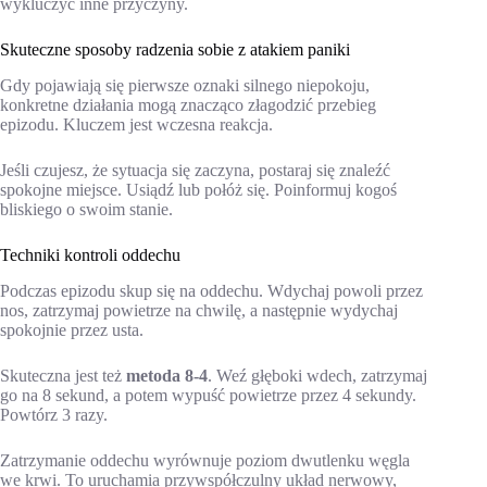
wykluczyć inne przyczyny.
Skuteczne sposoby radzenia sobie z atakiem paniki
Gdy pojawiają się pierwsze oznaki silnego niepokoju,
konkretne działania mogą znacząco złagodzić przebieg
epizodu. Kluczem jest wczesna reakcja.
Jeśli czujesz, że sytuacja się zaczyna, postaraj się znaleźć
spokojne miejsce. Usiądź lub połóż się. Poinformuj kogoś
bliskiego o swoim stanie.
Techniki kontroli oddechu
Podczas epizodu skup się na oddechu. Wdychaj powoli przez
nos, zatrzymaj powietrze na chwilę, a następnie wydychaj
spokojnie przez usta.
Skuteczna jest też
metoda 8-4
. Weź głęboki wdech, zatrzymaj
go na 8 sekund, a potem wypuść powietrze przez 4 sekundy.
Powtórz 3 razy.
Zatrzymanie oddechu wyrównuje poziom dwutlenku węgla
we krwi. To uruchamia przywspółczulny układ nerwowy,