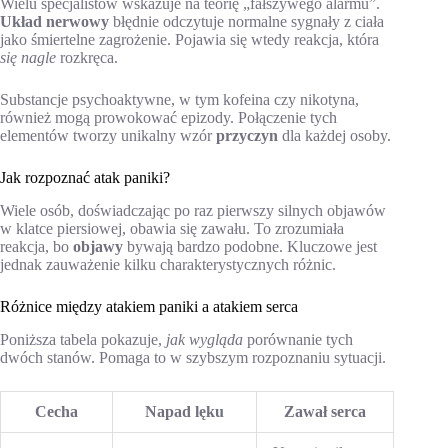
Wielu specjalistów wskazuje na teorię „fałszywego alarmu”.
Układ nerwowy
błędnie odczytuje normalne sygnały z ciała
jako śmiertelne zagrożenie. Pojawia się wtedy reakcja, która
się nagle
rozkręca.
Substancje psychoaktywne, w tym kofeina czy nikotyna,
również mogą prowokować epizody. Połączenie tych
elementów tworzy unikalny wzór
przyczyn
dla każdej osoby.
Jak rozpoznać atak paniki?
Wiele osób, doświadczając po raz pierwszy silnych objawów
w klatce piersiowej, obawia się zawału. To zrozumiała
reakcja, bo
objawy
bywają bardzo podobne. Kluczowe jest
jednak zauważenie kilku charakterystycznych różnic.
Różnice między atakiem paniki a atakiem serca
Poniższa tabela pokazuje,
jak wygląda
porównanie tych
dwóch stanów. Pomaga to w szybszym rozpoznaniu sytuacji.
Cecha
Napad lęku
Zawał serca