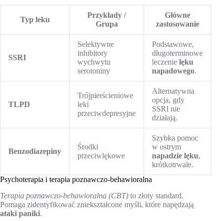
Przykłady /
Główne
Typ leku
Grupa
zastosowanie
Selektywne
Podstawowe,
inhibitory
długoterminowe
SSRI
wychwytu
leczenie
lęku
serotoniny
napadowego
.
Alternatywna
Trójpierścieniowe
opcja, gdy
TLPD
leki
SSRI nie
przeciwdepresyjne
działają.
Szybka pomoc
Środki
w ostrym
Benzodiazepiny
przeciwlękowe
napadzie lęku
,
krótkotrwale.
Psychoterapia i terapia poznawczo-behawioralna
Terapia poznawczo-behawioralna (CBT)
to złoty standard.
Pomaga zidentyfikować zniekształcone myśli, które napędzają
ataki paniki
.