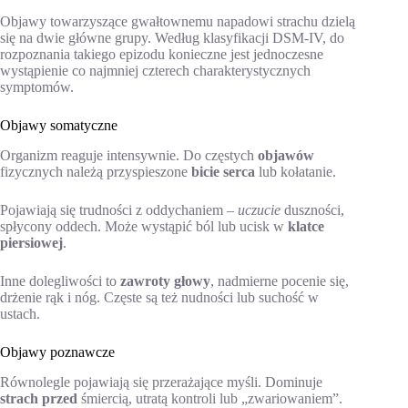
Objawy towarzyszące gwałtownemu napadowi strachu dzielą
się na dwie główne grupy. Według klasyfikacji DSM-IV, do
rozpoznania takiego epizodu konieczne jest jednoczesne
wystąpienie co najmniej czterech charakterystycznych
symptomów.
Objawy somatyczne
Organizm reaguje intensywnie. Do częstych
objawów
fizycznych należą przyspieszone
bicie serca
lub kołatanie.
Pojawiają się trudności z oddychaniem –
uczucie
duszności,
spłycony oddech. Może wystąpić ból lub ucisk w
klatce
piersiowej
.
Inne dolegliwości to
zawroty głowy
, nadmierne pocenie się,
drżenie rąk i nóg. Częste są też nudności lub suchość w
ustach.
Objawy poznawcze
Równolegle pojawiają się przerażające myśli. Dominuje
strach przed
śmiercią, utratą kontroli lub „zwariowaniem”.