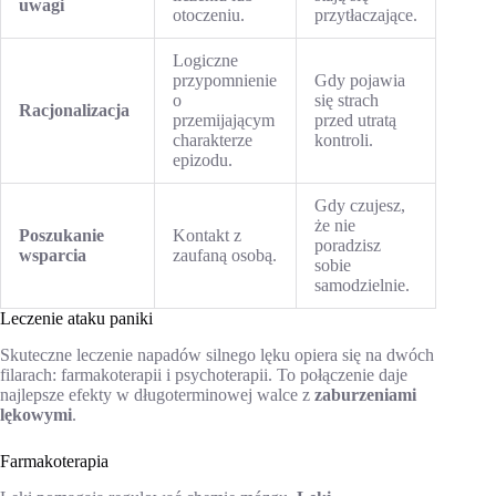
uwagi
otoczeniu.
przytłaczające.
Logiczne
przypomnienie
Gdy pojawia
o
się strach
Racjonalizacja
przemijającym
przed utratą
charakterze
kontroli.
epizodu.
Gdy czujesz,
że nie
Poszukanie
Kontakt z
poradzisz
wsparcia
zaufaną osobą.
sobie
samodzielnie.
Leczenie ataku paniki
Skuteczne leczenie napadów silnego lęku opiera się na dwóch
filarach: farmakoterapii i psychoterapii. To połączenie daje
najlepsze efekty w długoterminowej walce z
zaburzeniami
lękowymi
.
Farmakoterapia