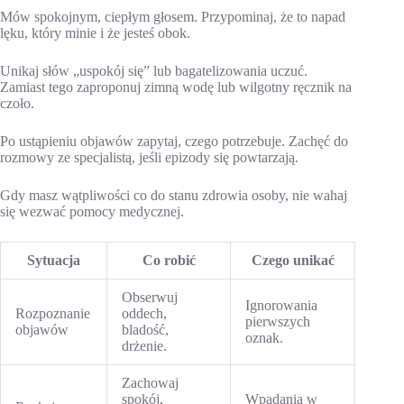
Mów spokojnym, ciepłym głosem. Przypominaj, że to napad
lęku, który minie i że jesteś obok.
Unikaj słów „uspokój się” lub bagatelizowania uczuć.
Zamiast tego zaproponuj zimną wodę lub wilgotny ręcznik na
czoło.
Po ustąpieniu objawów zapytaj, czego potrzebuje. Zachęć do
rozmowy ze specjalistą, jeśli epizody się powtarzają.
Gdy masz wątpliwości co do stanu zdrowia osoby, nie wahaj
się wezwać pomocy medycznej.
Sytuacja
Co robić
Czego unikać
Obserwuj
Ignorowania
Rozpoznanie
oddech,
pierwszych
objawów
bladość,
oznak.
drżenie.
Zachowaj
spokój,
Wpadania w