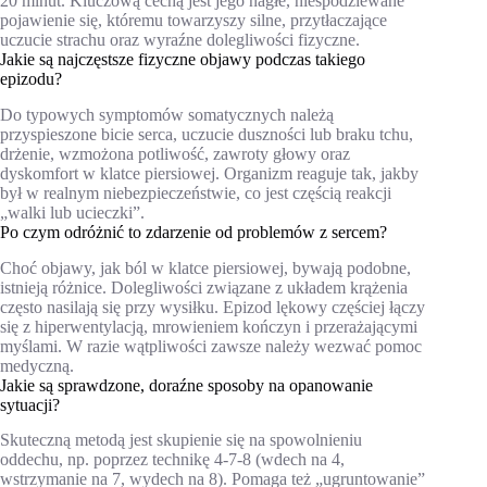
20 minut. Kluczową cechą jest jego nagłe, niespodziewane
pojawienie się, któremu towarzyszy silne, przytłaczające
uczucie strachu oraz wyraźne dolegliwości fizyczne.
Jakie są najczęstsze fizyczne objawy podczas takiego
epizodu?
Do typowych symptomów somatycznych należą
przyspieszone bicie serca, uczucie duszności lub braku tchu,
drżenie, wzmożona potliwość, zawroty głowy oraz
dyskomfort w klatce piersiowej. Organizm reaguje tak, jakby
był w realnym niebezpieczeństwie, co jest częścią reakcji
„walki lub ucieczki”.
Po czym odróżnić to zdarzenie od problemów z sercem?
Choć objawy, jak ból w klatce piersiowej, bywają podobne,
istnieją różnice. Dolegliwości związane z układem krążenia
często nasilają się przy wysiłku. Epizod lękowy częściej łączy
się z hiperwentylacją, mrowieniem kończyn i przerażającymi
myślami. W razie wątpliwości zawsze należy wezwać pomoc
medyczną.
Jakie są sprawdzone, doraźne sposoby na opanowanie
sytuacji?
Skuteczną metodą jest skupienie się na spowolnieniu
oddechu, np. poprzez technikę 4-7-8 (wdech na 4,
wstrzymanie na 7, wydech na 8). Pomaga też „ugruntowanie”