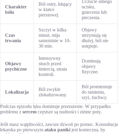
Uczucie silnego
Ból ostry, kłujący
Charakter
ucisku,
w klatce
bólu
gniecenia lub
piersiowej.
pieczenia.
Szczyt w kilka
Objawy
Czas
minut, mija
utrzymują się
trwania
samoistnie w 10-
dłużej, ból nie
30 min.
ustępuje.
Intensywny
Dominują
Objawy
strach przed
objawy
psychiczne
śmiercią, utrata
fizyczne.
kontroli.
Ból promieniuje
Ból zwykle
Lokalizacja
do ramienia,
zlokalizowany.
szyi, żuchwy.
Podczas epizodu lęku dominuje przerażenie. W przypadku
problemu z
sercem
częstsze są nudności i zimne poty.
Jeśli masz wątpliwości, zawsze dzwoń po pomoc. Konsultacja
lekarska po pierwszym
ataku paniki
jest konieczna, by