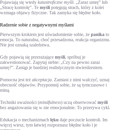
Pojawiają się wtedy
katastroficzne myśli
. „Zaraz umrę” lub
„Stracę kontrolę”. Te
myśli
potęgują strach, który z kolei
wzmaga objawy fizyczne. Tak zamyka się błędne koło.
Radzenie sobie z negatywnymi myślami
Pierwszym krokiem jest uświadomienie sobie, że
panika
to
emocja. To naturalna, choć przesadzona, reakcja organizmu.
Nie jest oznaką szaleństwa.
Gdy pojawią się przerażające
myśli
, spróbuj je
zakwestionować. Zapytaj siebie: „Czy na pewno zaraz
umrę?”. Zastąp je bardziej realistycznym stwierdzeniem.
Pomocna jest też
akceptacja
. Zamiast z nimi walczyć, uznaj
obecność objawów. Przypomnij sobie, że są tymczasowe i
miną.
Techniki uważności (
mindfulness
) uczą obserwować
myśli
bez angażowania się w nie emocjonalnie. To przerywa cykl.
Edukacja o mechanizmach
lęku
daje poczucie kontroli. Im
więcej wiesz, tym łatwiej rozpoznasz błędne koło i je