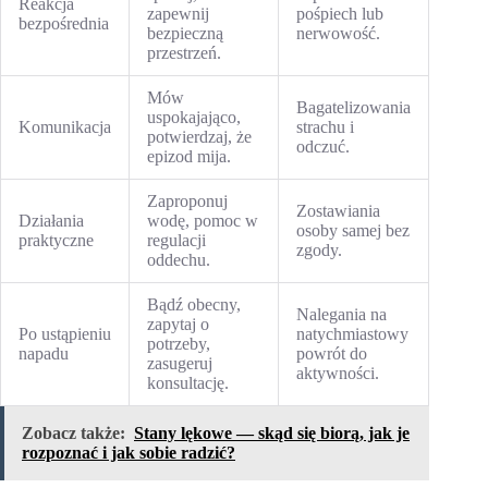
Reakcja
zapewnij
pośpiech lub
bezpośrednia
bezpieczną
nerwowość.
przestrzeń.
Mów
Bagatelizowania
uspokajająco,
Komunikacja
strachu i
potwierdzaj, że
odczuć.
epizod mija.
Zaproponuj
Zostawiania
Działania
wodę, pomoc w
osoby samej bez
praktyczne
regulacji
zgody.
oddechu.
Bądź obecny,
Nalegania na
zapytaj o
Po ustąpieniu
natychmiastowy
potrzeby,
napadu
powrót do
zasugeruj
aktywności.
konsultację.
Zobacz także:
Stany lękowe — skąd się biorą, jak je
rozpoznać i jak sobie radzić?