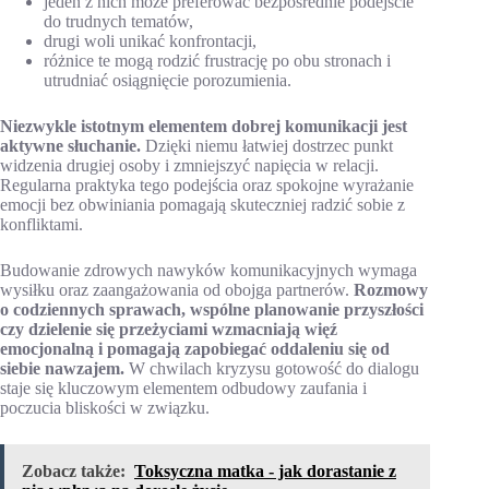
jeden z nich może preferować bezpośrednie podejście
do trudnych tematów,
drugi woli unikać konfrontacji,
różnice te mogą rodzić frustrację po obu stronach i
utrudniać osiągnięcie porozumienia.
Niezwykle istotnym elementem dobrej komunikacji jest
aktywne słuchanie.
Dzięki niemu łatwiej dostrzec punkt
widzenia drugiej osoby i zmniejszyć napięcia w relacji.
Regularna praktyka tego podejścia oraz spokojne wyrażanie
emocji bez obwiniania pomagają skuteczniej radzić sobie z
konfliktami.
Budowanie zdrowych nawyków komunikacyjnych wymaga
wysiłku oraz zaangażowania od obojga partnerów.
Rozmowy
o codziennych sprawach, wspólne planowanie przyszłości
czy dzielenie się przeżyciami wzmacniają więź
emocjonalną i pomagają zapobiegać oddaleniu się od
siebie nawzajem.
W chwilach kryzysu gotowość do dialogu
staje się kluczowym elementem odbudowy zaufania i
poczucia bliskości w związku.
Zobacz także:
Toksyczna matka - jak dorastanie z