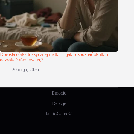
Dorosła córka toksycznej matki — jak rozpoznać skutki i
odzyskać równowagę?
20 maja, 2026
Emocje
Relacje
Ja i tożsamość