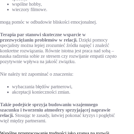
wspólne hobby,
wieczory filmowe.
mogą pomóc w odbudowie bliskości emocjonalnej.
Terapia par stanowi skuteczne wsparcie w
przezwyciężaniu problemów w relacji.
Dzięki pomocy
specjalisty można lepiej zrozumieć źródła napięć i znaleźć
konkretne rozwiązania. Równie istotna jest praca nad sobą –
nauka radzenia sobie ze stresem czy rozwijanie empatii często
pozytywnie wpływa na jakość związku.
Nie należy też zapominać o znaczeniu:
wybaczania błędów partnerowi,
akceptacji konieczności zmian.
Takie podejście sprzyja budowaniu wzajemnego
szacunku i tworzeniu atmosfery sprzyjającej naprawie
relacji.
Stosując te zasady, łatwiej pokonać kryzys i pogłębić
więź między partnerami.
Wspólne przepracowanie trudności jako szansa na rozwój