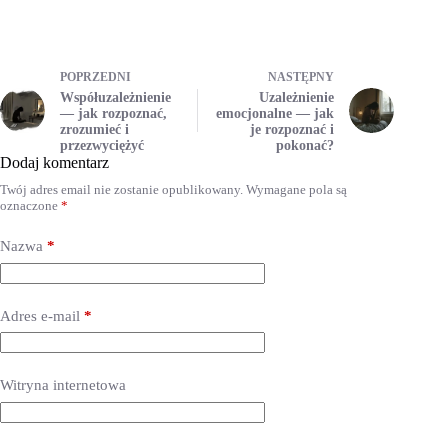
POPRZEDNI
NASTĘPNY
Współuzależnienie
Uzależnienie
— jak rozpoznać,
emocjonalne — jak
zrozumieć i
je rozpoznać i
przezwyciężyć
pokonać?
Dodaj komentarz
Twój adres email nie zostanie opublikowany.
Wymagane pola są
oznaczone
*
Nazwa
*
Adres e-mail
*
Witryna internetowa