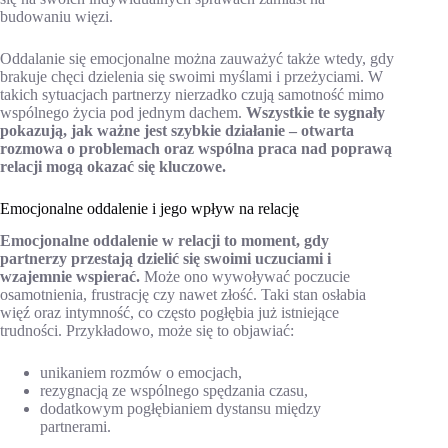
budowaniu więzi.
Oddalanie się emocjonalne można zauważyć także wtedy, gdy
brakuje chęci dzielenia się swoimi myślami i przeżyciami. W
takich sytuacjach partnerzy nierzadko czują samotność mimo
wspólnego życia pod jednym dachem.
Wszystkie te sygnały
pokazują, jak ważne jest szybkie działanie – otwarta
rozmowa o problemach oraz wspólna praca nad poprawą
relacji mogą okazać się kluczowe.
Emocjonalne oddalenie i jego wpływ na relację
Emocjonalne oddalenie w relacji to moment, gdy
partnerzy przestają dzielić się swoimi uczuciami i
wzajemnie wspierać.
Może ono wywoływać poczucie
osamotnienia, frustrację czy nawet złość. Taki stan osłabia
więź oraz intymność, co często pogłębia już istniejące
trudności. Przykładowo, może się to objawiać:
unikaniem rozmów o emocjach,
rezygnacją ze wspólnego spędzania czasu,
dodatkowym pogłębianiem dystansu między
partnerami.