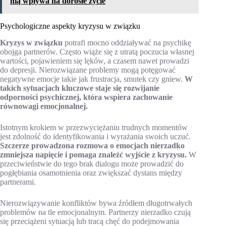
nią wpływa na dorosłe życie
Psychologiczne aspekty kryzysu w związku
Kryzys w związku
potrafi mocno oddziaływać na psychikę
obojga partnerów. Często wiąże się z utratą poczucia własnej
wartości, pojawieniem się lęków, a czasem nawet prowadzi
do depresji. Nierozwiązane problemy mogą potęgować
negatywne emocje takie jak frustracja, smutek czy gniew.
W
takich sytuacjach kluczowe staje się rozwijanie
odporności psychicznej, która wspiera zachowanie
równowagi emocjonalnej.
Istotnym krokiem w przezwyciężaniu trudnych momentów
jest zdolność do identyfikowania i wyrażania swoich uczuć.
Szczerze prowadzona rozmowa o emocjach nierzadko
zmniejsza napięcie i pomaga znaleźć wyjście z kryzysu.
W
przeciwieństwie do tego brak dialogu może prowadzić do
pogłębiania osamotnienia oraz zwiększać dystans między
partnerami.
Nierozwiązywanie konfliktów bywa źródłem długotrwałych
problemów na tle emocjonalnym. Partnerzy nierzadko czują
się przeciążeni sytuacją lub tracą chęć do podejmowania