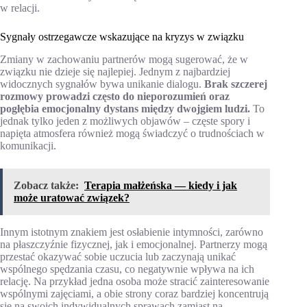
w relacji.
Sygnały ostrzegawcze wskazujące na kryzys w związku
Zmiany w zachowaniu partnerów mogą sugerować, że w
związku nie dzieje się najlepiej. Jednym z najbardziej
widocznych sygnałów bywa unikanie dialogu.
Brak szczerej
rozmowy prowadzi często do nieporozumień oraz
pogłębia emocjonalny dystans między dwojgiem ludzi.
To
jednak tylko jeden z możliwych objawów – częste spory i
napięta atmosfera również mogą świadczyć o trudnościach w
komunikacji.
Zobacz także:
Terapia małżeńska — kiedy i jak
może uratować związek?
Innym istotnym znakiem jest osłabienie intymności, zarówno
na płaszczyźnie fizycznej, jak i emocjonalnej. Partnerzy mogą
przestać okazywać sobie uczucia lub zaczynają unikać
wspólnego spędzania czasu, co negatywnie wpływa na ich
relację. Na przykład jedna osoba może stracić zainteresowanie
wspólnymi zajęciami, a obie strony coraz bardziej koncentrują
się na swoich indywidualnych sprawach zamiast na