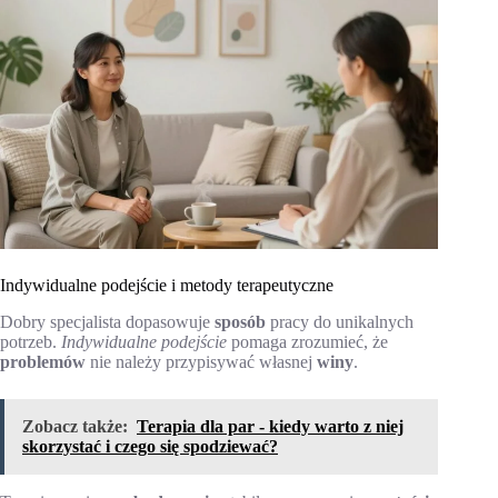
Indywidualne podejście i metody terapeutyczne
Dobry specjalista dopasowuje
sposób
pracy do unikalnych
potrzeb.
Indywidualne podejście
pomaga zrozumieć, że
problemów
nie należy przypisywać własnej
winy
.
Zobacz także:
Terapia dla par - kiedy warto z niej
skorzystać i czego się spodziewać?