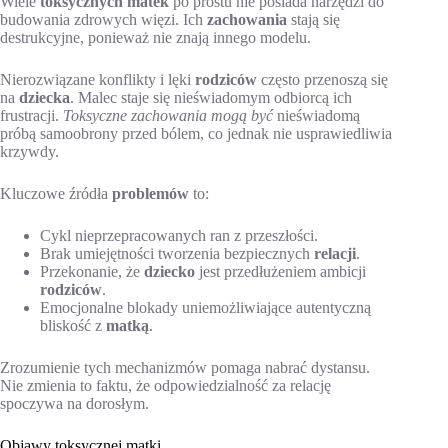
Wiele
toksycznych matek
po prostu nie posiada narzędzi do
budowania zdrowych więzi. Ich
zachowania
stają się
destrukcyjne, ponieważ nie znają innego modelu.
Nierozwiązane konflikty i lęki
rodziców
często przenoszą się
na
dziecka
. Malec staje się nieświadomym odbiorcą ich
frustracji.
Toksyczne zachowania mogą być
nieświadomą
próbą samoobrony przed bólem, co jednak nie usprawiedliwia
krzywdy.
Kluczowe źródła
problemów
to:
Cykl nieprzepracowanych ran z przeszłości.
Brak umiejętności tworzenia bezpiecznych
relacji
.
Przekonanie, że
dziecko
jest przedłużeniem ambicji
rodziców
.
Emocjonalne blokady uniemożliwiające autentyczną
bliskość z
matką
.
Zrozumienie tych mechanizmów pomaga nabrać dystansu.
Nie zmienia to faktu, że odpowiedzialność za relację
spoczywa na dorosłym.
Objawy toksycznej matki