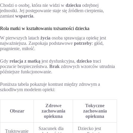
Chodzi o osobę, która nie widzi w
dziecku
odrębnej
jednostki. Jej postępowanie staje się źródłem cierpienia,
zamiast
wsparcia
.
Rola matki w kształtowaniu tożsamości dziecka
W pierwszych latach
życia
osoba sprawująca opiekę jest
najważniejsza. Zaspokaja podstawowe
potrzeby
: głód,
pragnienie, miłość.
Gdy
relacja z matką
jest dysfunkcyjna,
dziecko
traci
poczucie
bezpieczeństwa.
Brak
zdrowych wzorców utrudnia
późniejsze funkcjonowanie.
Poniższa tabela pokazuje kontrast między zdrowym a
szkodliwym modelem opieki:
Zdrowe
Tokyczne
Obszar
zachowania
zachowania
opiekuna
opiekuna
Szacunek dla
Dziecko jest
Traktowanie