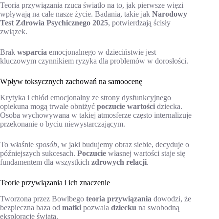
Teoria przywiązania rzuca światło na to, jak pierwsze więzi
wpływają na całe nasze życie. Badania, takie jak
Narodowy
Test Zdrowia Psychicznego 2025
, potwierdzają ścisły
związek.
Brak
wsparcia
emocjonalnego w dzieciństwie jest
kluczowym czynnikiem ryzyka dla problemów w dorosłości.
Wpływ toksycznych zachowań na samoocenę
Krytyka i chłód emocjonalny ze strony dysfunkcyjnego
opiekuna mogą trwale obniżyć
poczucie wartości
dziecka.
Osoba wychowywana w takiej atmosferze często internalizuje
przekonanie o byciu niewystarczającym.
To właśnie
sposób
, w jaki budujemy obraz siebie, decyduje o
późniejszych sukcesach.
Poczucie
własnej wartości staje się
fundamentem dla wszystkich
zdrowych relacji
.
Teorie przywiązania i ich znaczenie
Tworzona przez Bowlbego
teoria przywiązania
dowodzi, że
bezpieczna baza od
matki
pozwala
dziecku
na swobodną
eksplorację świata.