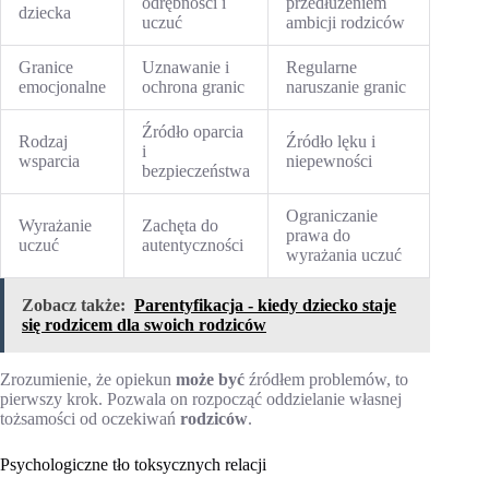
odrębności i
przedłużeniem
dziecka
uczuć
ambicji rodziców
Granice
Uznawanie i
Regularne
emocjonalne
ochrona granic
naruszanie granic
Źródło oparcia
Rodzaj
Źródło lęku i
i
wsparcia
niepewności
bezpieczeństwa
Ograniczanie
Wyrażanie
Zachęta do
prawa do
uczuć
autentyczności
wyrażania uczuć
Zobacz także:
Parentyfikacja - kiedy dziecko staje
się rodzicem dla swoich rodziców
Zrozumienie, że opiekun
może być
źródłem problemów, to
pierwszy krok. Pozwala on rozpocząć oddzielanie własnej
tożsamości od oczekiwań
rodziców
.
Psychologiczne tło toksycznych relacji