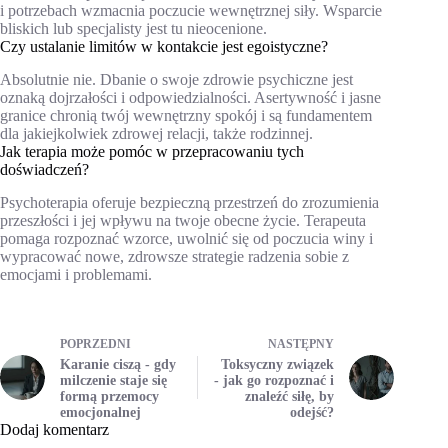
i potrzebach wzmacnia poczucie wewnętrznej siły. Wsparcie
bliskich lub specjalisty jest tu nieocenione.
Czy ustalanie limitów w kontakcie jest egoistyczne?
Absolutnie nie. Dbanie o swoje zdrowie psychiczne jest
oznaką dojrzałości i odpowiedzialności. Asertywność i jasne
granice chronią twój wewnętrzny spokój i są fundamentem
dla jakiejkolwiek zdrowej relacji, także rodzinnej.
Jak terapia może pomóc w przepracowaniu tych
doświadczeń?
Psychoterapia oferuje bezpieczną przestrzeń do zrozumienia
przeszłości i jej wpływu na twoje obecne życie. Terapeuta
pomaga rozpoznać wzorce, uwolnić się od poczucia winy i
wypracować nowe, zdrowsze strategie radzenia sobie z
emocjami i problemami.
POPRZEDNI
NASTĘPNY
Karanie ciszą - gdy
Toksyczny związek
milczenie staje się
- jak go rozpoznać i
formą przemocy
znaleźć siłę, by
emocjonalnej
odejść?
Dodaj komentarz