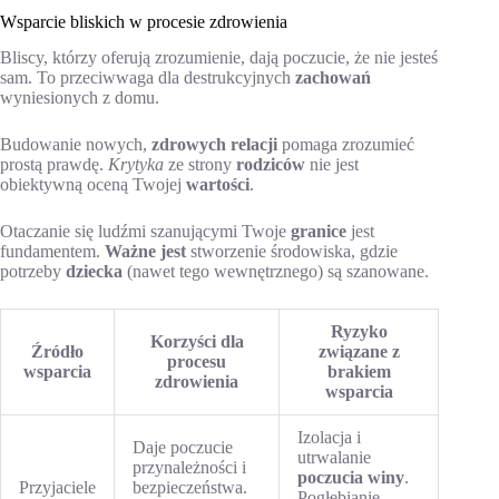
Wsparcie bliskich w procesie zdrowienia
Bliscy, którzy oferują zrozumienie, dają poczucie, że nie jesteś
sam. To przeciwwaga dla destrukcyjnych
zachowań
wyniesionych z domu.
Budowanie nowych,
zdrowych relacji
pomaga zrozumieć
prostą prawdę.
Krytyka
ze strony
rodziców
nie jest
obiektywną oceną Twojej
wartości
.
Otaczanie się ludźmi szanującymi Twoje
granice
jest
fundamentem.
Ważne jest
stworzenie środowiska, gdzie
potrzeby
dziecka
(nawet tego wewnętrznego) są szanowane.
Ryzyko
Korzyści dla
Źródło
związane z
procesu
wsparcia
brakiem
zdrowienia
wsparcia
Izolacja i
Daje poczucie
utrwalanie
przynależności i
poczucia winy
.
Przyjaciele
bezpieczeństwa.
Pogłębianie