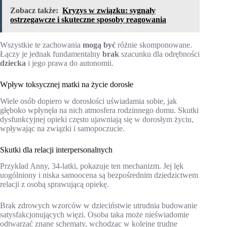
Zobacz także:
Kryzys w związku: sygnały
ostrzegawcze i skuteczne sposoby reagowania
Wszystkie te zachowania
mogą być
różnie skomponowane.
Łączy je jednak fundamentalny
brak
szacunku dla odrębności
dziecka
i jego prawa do autonomii.
Wpływ toksycznej matki na życie dorosłe
Wiele osób dopiero w dorosłości uświadamia sobie, jak
głęboko wpłynęła na nich atmosfera rodzinnego domu. Skutki
dysfunkcyjnej opieki często ujawniają się w dorosłym życiu,
wpływając na związki i samopoczucie.
Skutki dla relacji interpersonalnych
Przykład Anny, 34-latki, pokazuje ten mechanizm. Jej lęk
uogólniony i niska samoocena są bezpośrednim dziedzictwem
relacji z osobą sprawującą opiekę.
Brak zdrowych wzorców w dzieciństwie utrudnia budowanie
satysfakcjonujących więzi. Osoba taka może nieświadomie
odtwarzać znane schematy, wchodząc w kolejne trudne