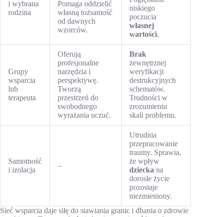
i wybrana
Pomaga oddzielić
niskiego
rodzina
własną tożsamość
poczucia
od dawnych
własnej
wzorców.
wartości
.
Oferują
Brak
profesjonalne
zewnętrznej
Grupy
narzędzia i
weryfikacji
wsparcia
perspektywę.
destrukcyjnych
lub
Tworzą
schematów.
terapeuta
przestrzeń do
Trudności w
swobodnego
zrozumieniu
wyrażania uczuć.
skali problemu.
Utrudnia
przepracowanie
traumy. Sprawia,
Samotność
że wpływ
–
i izolacja
dziecka
na
dorosłe życie
pozostaje
niezmieniony.
Sieć wsparcia daje siłę do stawiania granic i dbania o zdrowie