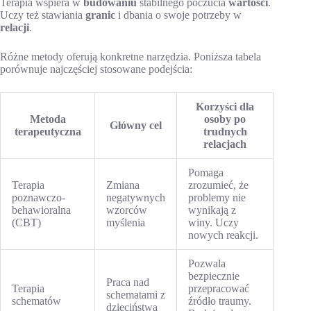
Terapia wspiera w
budowaniu
stabilnego poczucia
wartości
.
Uczy też stawiania
granic
i dbania o swoje potrzeby w
relacji
.
Różne metody oferują konkretne narzędzia. Poniższa tabela
porównuje najczęściej stosowane podejścia:
Korzyści dla
Metoda
osoby po
Główny cel
terapeutyczna
trudnych
relacjach
Pomaga
Terapia
Zmiana
zrozumieć, że
poznawczo-
negatywnych
problemy nie
behawioralna
wzorców
wynikają z
(CBT)
myślenia
winy. Uczy
nowych reakcji.
Pozwala
bezpiecznie
Praca nad
Terapia
przepracować
schematami z
schematów
źródło traumy.
dzieciństwa