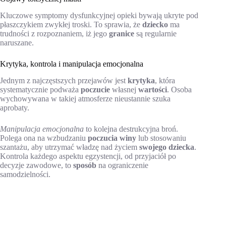
Kluczowe symptomy dysfunkcyjnej opieki bywają ukryte pod
płaszczykiem zwykłej troski. To sprawia, że
dziecko
ma
trudności z rozpoznaniem, iż jego
granice
są regularnie
naruszane.
Krytyka, kontrola i manipulacja emocjonalna
Jednym z najczęstszych przejawów jest
krytyka
, która
systematycznie podważa
poczucie
własnej
wartości
. Osoba
wychowywana w takiej atmosferze nieustannie szuka
aprobaty.
Manipulacja emocjonalna
to kolejna destrukcyjna broń.
Polega ona na wzbudzaniu
poczucia winy
lub stosowaniu
szantażu, aby utrzymać władzę nad życiem
swojego dziecka
.
Kontrola każdego aspektu egzystencji, od przyjaciół po
decyzje zawodowe, to
sposób
na ograniczenie
samodzielności.