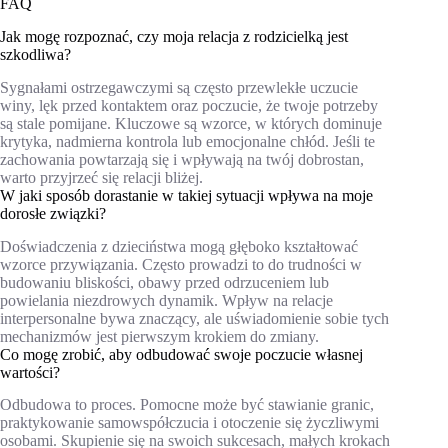
FAQ
Jak mogę rozpoznać, czy moja relacja z rodzicielką jest
szkodliwa?
Sygnałami ostrzegawczymi są często przewlekłe uczucie
winy, lęk przed kontaktem oraz poczucie, że twoje potrzeby
są stale pomijane. Kluczowe są wzorce, w których dominuje
krytyka, nadmierna kontrola lub emocjonalne chłód. Jeśli te
zachowania powtarzają się i wpływają na twój dobrostan,
warto przyjrzeć się relacji bliżej.
W jaki sposób dorastanie w takiej sytuacji wpływa na moje
dorosłe związki?
Doświadczenia z dzieciństwa mogą głęboko kształtować
wzorce przywiązania. Często prowadzi to do trudności w
budowaniu bliskości, obawy przed odrzuceniem lub
powielania niezdrowych dynamik. Wpływ na relacje
interpersonalne bywa znaczący, ale uświadomienie sobie tych
mechanizmów jest pierwszym krokiem do zmiany.
Co mogę zrobić, aby odbudować swoje poczucie własnej
wartości?
Odbudowa to proces. Pomocne może być stawianie granic,
praktykowanie samowspółczucia i otoczenie się życzliwymi
osobami. Skupienie się na swoich sukcesach, małych krokach