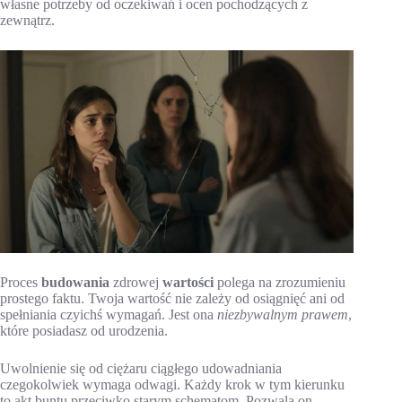
własne potrzeby od oczekiwań i ocen pochodzących z
zewnątrz.
Proces
budowania
zdrowej
wartości
polega na zrozumieniu
prostego faktu. Twoja wartość nie zależy od osiągnięć ani od
spełniania czyichś wymagań. Jest ona
niezbywalnym prawem
,
które posiadasz od urodzenia.
Uwolnienie się od ciężaru ciągłego udowadniania
czegokolwiek wymaga odwagi. Każdy krok w tym kierunku
to akt buntu przeciwko starym schematom. Pozwala on