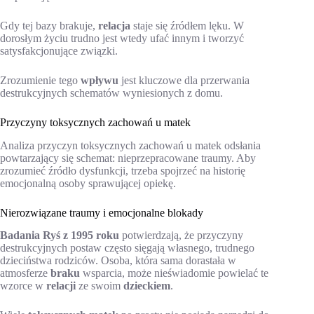
Gdy tej bazy brakuje,
relacja
staje się źródłem lęku. W
dorosłym życiu trudno jest wtedy ufać innym i tworzyć
satysfakcjonujące związki.
Zrozumienie tego
wpływu
jest kluczowe dla przerwania
destrukcyjnych schematów wyniesionych z domu.
Przyczyny toksycznych zachowań u matek
Analiza przyczyn toksycznych zachowań u matek odsłania
powtarzający się schemat: nieprzepracowane traumy. Aby
zrozumieć źródło dysfunkcji, trzeba spojrzeć na historię
emocjonalną osoby sprawującej opiekę.
Nierozwiązane traumy i emocjonalne blokady
Badania Ryś z 1995 roku
potwierdzają, że przyczyny
destrukcyjnych postaw często sięgają własnego, trudnego
dzieciństwa rodziców. Osoba, która sama dorastała w
atmosferze
braku
wsparcia, może nieświadomie powielać te
wzorce w
relacji
ze swoim
dzieckiem
.