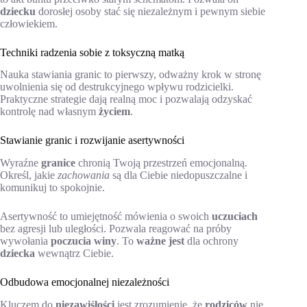
dziecku
dorosłej osoby stać się niezależnym i pewnym siebie
człowiekiem.
Techniki radzenia sobie z toksyczną matką
Nauka stawiania granic to pierwszy, odważny krok w stronę
uwolnienia się od destrukcyjnego wpływu rodzicielki.
Praktyczne strategie dają realną moc i pozwalają odzyskać
kontrolę nad własnym
życiem
.
Stawianie granic i rozwijanie asertywności
Wyraźne
granice
chronią Twoją przestrzeń emocjonalną.
Określ, jakie
zachowania
są dla Ciebie niedopuszczalne i
komunikuj to spokojnie.
Asertywność to umiejętność mówienia o swoich
uczuciach
bez agresji lub uległości. Pozwala reagować na próby
wywołania
poczucia winy
. To
ważne jest
dla ochrony
dziecka
wewnątrz Ciebie.
Odbudowa emocjonalnej niezależności
Kluczem do
niezawiśłości
jest zrozumienie, że
rodziców
nie