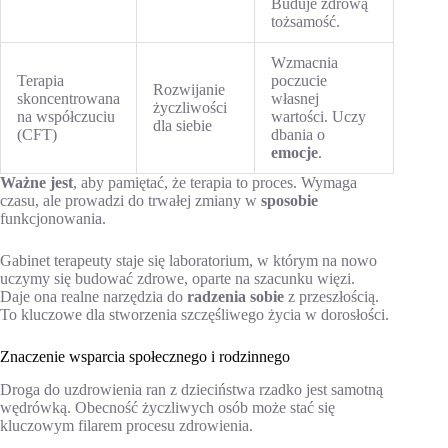
Buduje zdrową
tożsamość.
Wzmacnia
Terapia
poczucie
Rozwijanie
skoncentrowana
własnej
życzliwości
na współczuciu
wartości. Uczy
dla siebie
(CFT)
dbania o
emocje
.
Ważne jest
, aby pamiętać, że terapia to proces. Wymaga
czasu, ale prowadzi do trwałej zmiany w
sposobie
funkcjonowania.
Gabinet terapeuty staje się laboratorium, w którym na nowo
uczymy się budować zdrowe, oparte na szacunku więzi.
Daje ona realne narzędzia do
radzenia sobie
z przeszłością.
To kluczowe dla stworzenia szczęśliwego życia w dorosłości.
Znaczenie wsparcia społecznego i rodzinnego
Droga do uzdrowienia ran z dzieciństwa rzadko jest samotną
wędrówką. Obecność życzliwych osób może stać się
kluczowym filarem procesu zdrowienia.