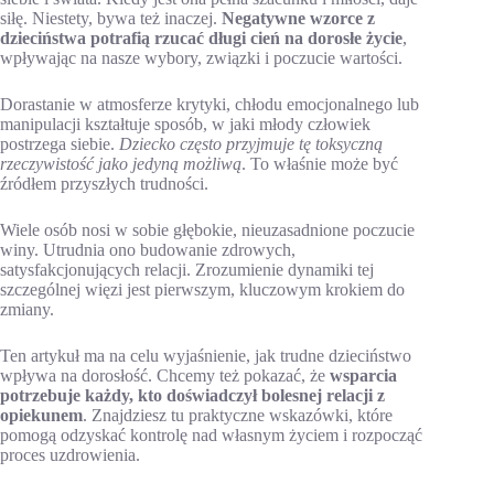
siłę. Niestety, bywa też inaczej.
Negatywne wzorce z
dzieciństwa potrafią rzucać długi cień na dorosłe życie
,
wpływając na nasze wybory, związki i poczucie wartości.
Dorastanie w atmosferze krytyki, chłodu emocjonalnego lub
manipulacji kształtuje sposób, w jaki młody człowiek
postrzega siebie.
Dziecko często przyjmuje tę toksyczną
rzeczywistość jako jedyną możliwą
. To właśnie może być
źródłem przyszłych trudności.
Wiele osób nosi w sobie głębokie, nieuzasadnione poczucie
winy. Utrudnia ono budowanie zdrowych,
satysfakcjonujących relacji. Zrozumienie dynamiki tej
szczególnej więzi jest pierwszym, kluczowym krokiem do
zmiany.
Ten artykuł ma na celu wyjaśnienie, jak trudne dzieciństwo
wpływa na dorosłość. Chcemy też pokazać, że
wsparcia
potrzebuje każdy, kto doświadczył bolesnej relacji z
opiekunem
. Znajdziesz tu praktyczne wskazówki, które
pomogą odzyskać kontrolę nad własnym życiem i rozpocząć
proces uzdrowienia.