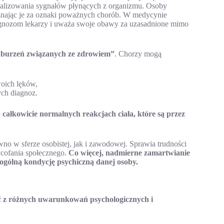
nalizowania sygnałów płynących z organizmu. Osoby
uznając je za oznaki poważnych chorób. W medycynie
 diagnozom lekarzy i uważa swoje obawy za uzasadnione mimo
zaburzeń związanych ze zdrowiem”
. Chorzy mogą
woich lęków,
ych diagnoz.
całkowicie normalnych reakcjach ciała, które są przez
o w sferze osobistej, jak i zawodowej. Sprawia trudności
ycofania społecznego.
Co więcej, nadmierne zamartwianie
c ogólną kondycję psychiczną danej osoby.
ać z różnych uwarunkowań psychologicznych i