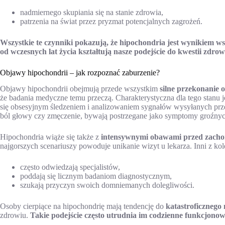
nadmiernego skupiania się na stanie zdrowia,
patrzenia na świat przez pryzmat potencjalnych zagrożeń.
Wszystkie te czynniki pokazują, że hipochondria jest wynikiem ws
od wczesnych lat życia kształtują nasze podejście do kwestii zdro
Objawy hipochondrii – jak rozpoznać zaburzenie?
Objawy hipochondrii obejmują przede wszystkim
silne przekonanie 
że badania medyczne temu przeczą. Charakterystyczna dla tego stanu 
się obsesyjnym śledzeniem i analizowaniem sygnałów wysyłanych prze
ból głowy czy zmęczenie, bywają postrzegane jako symptomy groźnyc
Hipochondria wiąże się także z
intensywnymi obawami przed zach
najgorszych scenariuszy powoduje unikanie wizyt u lekarza. Inni z kol
często odwiedzają specjalistów,
poddają się licznym badaniom diagnostycznym,
szukają przyczyn swoich domniemanych dolegliwości.
Osoby cierpiące na hipochondrię mają tendencję do
katastroficznego
zdrowiu.
Takie podejście często utrudnia im codzienne funkcjonow