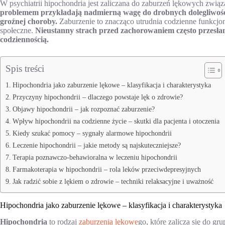
W psychiatrii hipochondria jest zaliczana do zaburzeń lękowych zwi
problemem przykładają nadmierną wagę do drobnych dolegliwości 
groźnej choroby.
Zaburzenie to znacząco utrudnia codzienne funkcjon
społeczne.
Nieustanny strach przed zachorowaniem często przesłania
codziennością.
Spis treści
Hipochondria jako zaburzenie lękowe – klasyfikacja i charakterystyka
Przyczyny hipochondrii – dlaczego powstaje lęk o zdrowie?
Objawy hipochondrii – jak rozpoznać zaburzenie?
Wpływ hipochondrii na codzienne życie – skutki dla pacjenta i otoczenia
Kiedy szukać pomocy – sygnały alarmowe hipochondrii
Leczenie hipochondrii – jakie metody są najskuteczniejsze?
Terapia poznawczo-behawioralna w leczeniu hipochondrii
Farmakoterapia w hipochondrii – rola leków przeciwdepresyjnych
Jak radzić sobie z lękiem o zdrowie – techniki relaksacyjne i uważność
Hipochondria jako zaburzenie lękowe – klasyfikacja i charakterystyka
Hipochondria
to rodzaj
zaburzenia lękowe
go, które zalicza się do g