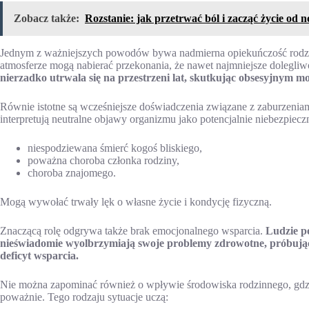
Zobacz także:
Rozstanie: jak przetrwać ból i zacząć życie od 
Jednym z ważniejszych powodów bywa nadmierna opiekuńczość rodzicó
atmosferze mogą nabierać przekonania, że nawet najmniejsze dolegli
nierzadko utrwala się na przestrzeni lat, skutkując obsesyjnym m
Równie istotne są wcześniejsze doświadczenia związane z zaburzeniam
interpretują neutralne objawy organizmu jako potencjalnie niebezpiec
niespodziewana śmierć kogoś bliskiego,
poważna choroba członka rodziny,
choroba znajomego.
Mogą wywołać trwały lęk o własne życie i kondycję fizyczną.
Znaczącą rolę odgrywa także brak emocjonalnego wsparcia.
Ludzie p
nieświadomie wyolbrzymiają swoje problemy zdrowotne, próbując
deficyt wsparcia.
Nie można zapominać również o wpływie środowiska rodzinnego, gdzi
poważnie. Tego rodzaju sytuacje uczą: