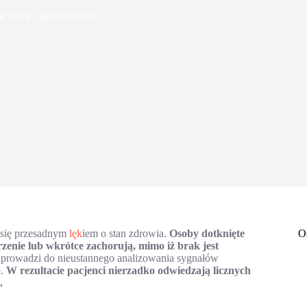
e leczyć lęk o zdrowie
e się przesadnym
lęk
iem o stan zdrowia.
Osoby dotknięte
O
zenie lub wkrótce zachorują, mimo iż brak jest
 prowadzi do nieustannego analizowania sygnałów
b.
W rezultacie pacjenci nierzadko odwiedzają licznych
.