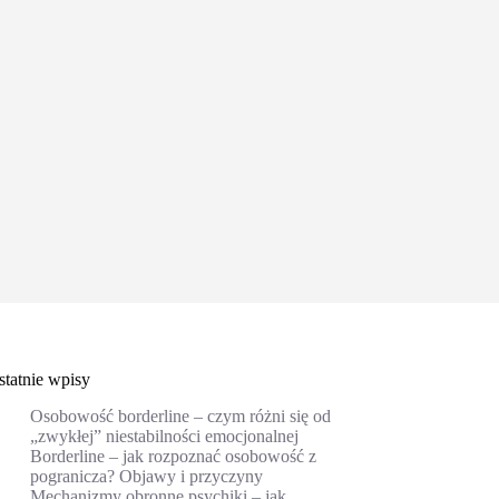
statnie wpisy
Osobowość borderline – czym różni się od
„zwykłej” niestabilności emocjonalnej
Borderline – jak rozpoznać osobowość z
pogranicza? Objawy i przyczyny
Mechanizmy obronne psychiki – jak