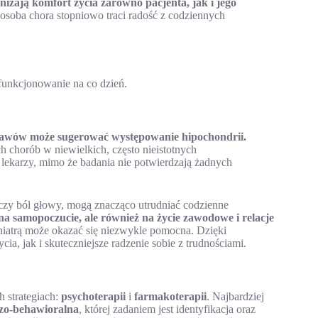
żają komfort życia zarówno pacjenta, jak i jego
e osoba chora stopniowo traci radość z codziennych
 funkcjonowanie na co dzień.
objawów może sugerować występowanie hipochondrii.
h chorób w niewielkich, często nieistotnych
lekarzy, mimo że badania nie potwierdzają żadnych
czy ból głowy, mogą znacząco utrudniać codzienne
na samopoczucie, ale również na życie zawodowe i relacje
iatrą może okazać się niezwykle pomocna. Dzięki
a, jak i skuteczniejsze radzenie sobie z trudnościami.
 strategiach:
psychoterapii
i
farmakoterapii
. Najbardziej
zo-behawioralna
, której zadaniem jest identyfikacja oraz