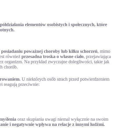
półdziałania elementów osobistych i społecznych, które
wotnych.
o posiadaniu poważnej choroby lub kilku schorzeń
, mimo
jest również
przesadna troska o własne ciało
, przejawiająca
z organizm. Na przykład zwyczajne dolegliwości, takie jak
h chorób.
orowaniem
. U niektórych osób strach przed potwierdzeniem
ei reagują przeciwnie:
 myślenia
oraz skupiania uwagi niemal wyłącznie na swoim
anie i negatywnie wpływa na relacje z innymi ludźmi.