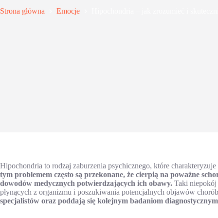
Strona główna
Emocje
Hipochondria – jak zrozumieć i skuteczni
Hipochondria to rodzaj zaburzenia psychicznego, które charakteryzuj
tym problemem często są przekonane, że cierpią na poważne schor
dowodów medycznych potwierdzających ich obawy.
Taki niepokój
płynących z organizmu i poszukiwania potencjalnych objawów choró
specjalistów oraz poddają się kolejnym badaniom diagnostycznym