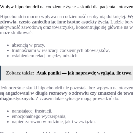
Wpływ hipochondrii na codzienne życie – skutki dla pacjenta i otoczen
Hipochondria mocno wpływa na codzienność osoby nią dotkniętej.
Wy
zdrowia, często zaniedbując inne istotne aspekty życia.
Ludzie bory
aktywność zawodową oraz towarzyską, koncentrując się głównie na 
może skutkować:
absencją w pracy,
trudnościami w realizacji codziennych obowiązków,
osłabieniem relacji międzyludzkich.
Zobacz także:
Atak paniki — jak naprawdę wygląda, ile trwa i
Jednocześnie skutki hipochondrii nie pozostają bez wpływu na otocze
są angażowani w długie rozmowy o zdrowiu czy zmuszeni do towar
diagnostycznych.
Z czasem takie sytuacje mogą prowadzić do:
narastającej frustracji,
emocjonalnego wyczerpania,
napięć zarówno w rodzinie, jak i w związku.