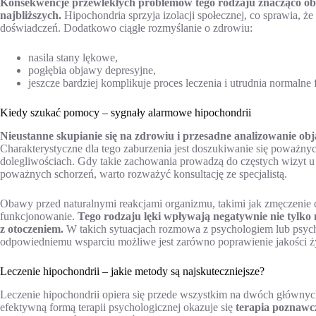
Konsekwencje przewlekłych problemów tego rodzaju znacząco obni
najbliższych.
Hipochondria sprzyja izolacji społecznej, co sprawia, ż
doświadczeń. Dodatkowo ciągłe rozmyślanie o zdrowiu:
nasila stany lękowe,
pogłębia objawy depresyjne,
jeszcze bardziej komplikuje proces leczenia i utrudnia normalne
Kiedy szukać pomocy – sygnały alarmowe hipochondrii
Nieustanne skupianie się na zdrowiu i przesadne analizowanie 
Charakterystyczne dla tego zaburzenia jest doszukiwanie się poważnyc
dolegliwościach. Gdy takie zachowania prowadzą do częstych wizyt u 
poważnych schorzeń, warto rozważyć konsultację ze specjalistą.
Obawy przed naturalnymi reakcjami organizmu, takimi jak zmęczenie 
funkcjonowanie.
Tego rodzaju lęki wpływają negatywnie nie tylko 
z otoczeniem.
W takich sytuacjach rozmowa z psychologiem lub psych
odpowiedniemu wsparciu możliwe jest zarówno poprawienie jakości życi
Leczenie hipochondrii – jakie metody są najskuteczniejsze?
Leczenie hipochondrii opiera się przede wszystkim na dwóch głównych
efektywną formą terapii psychologicznej okazuje się
terapia poznawc