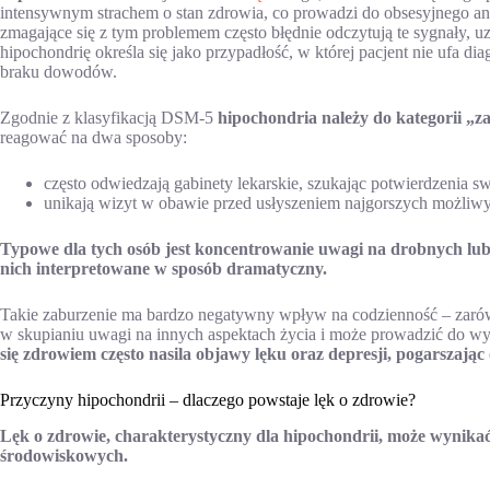
intensywnym strachem o stan zdrowia, co prowadzi do obsesyjnego a
zmagające się z tym problemem często błędnie odczytują te sygnały, 
hipochondrię określa się jako przypadłość, w której pacjent nie ufa
braku dowodów.
Zgodnie z klasyfikacją DSM-5
hipochondria należy do kategorii „
reagować na dwa sposoby:
często odwiedzają gabinety lekarskie, szukając potwierdzenia s
unikają wizyt w obawie przed usłyszeniem najgorszych możliw
Typowe dla tych osób jest koncentrowanie uwagi na drobnych lub 
nich interpretowane w sposób dramatyczny.
Takie zaburzenie ma bardzo negatywny wpływ na codzienność – zarówn
w skupianiu uwagi na innych aspektach życia i może prowadzić do w
się zdrowiem często nasila objawy lęku oraz depresji, pogarszają
Przyczyny hipochondrii – dlaczego powstaje lęk o zdrowie?
Lęk o zdrowie, charakterystyczny dla hipochondrii, może wynik
środowiskowych.