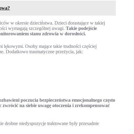
nowa?
w w okresie dzieciństwa. Dzieci dorastające w takiej
wości wymagają szczególnej uwagi.
Takie podejście
onitorowaniem stanu zdrowia w dorosłości.
i lękowymi. Osoby mające takie trudności częściej
zne. Dodatkowo traumatyczne przeżycia, jak:
ozbawieni poczucia bezpieczeństwa emocjonalnego często
 zwrócić na siebie uwagę otoczenia i zrekompensować
e drobne niedyspozycje traktowane były przesadnie