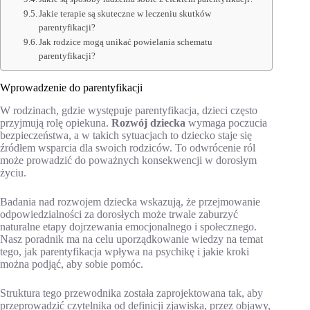
Jakie terapie są skuteczne w leczeniu skutków
parentyfikacji?
Jak rodzice mogą unikać powielania schematu
parentyfikacji?
Wprowadzenie do parentyfikacji
W rodzinach, gdzie występuje parentyfikacja, dzieci często
przyjmują rolę opiekuna.
Rozwój dziecka
wymaga poczucia
bezpieczeństwa, a w takich sytuacjach to dziecko staje się
źródłem wsparcia dla swoich rodziców. To odwrócenie ról
może prowadzić do poważnych konsekwencji w dorosłym
życiu.
Badania nad rozwojem dziecka wskazują, że przejmowanie
odpowiedzialności za dorosłych może trwale zaburzyć
naturalne etapy dojrzewania emocjonalnego i społecznego.
Nasz poradnik ma na celu uporządkowanie wiedzy na temat
tego, jak parentyfikacja wpływa na psychikę i jakie kroki
można podjąć, aby sobie pomóc.
Struktura tego przewodnika została zaprojektowana tak, aby
przeprowadzić czytelnika od definicji zjawiska, przez objawy,