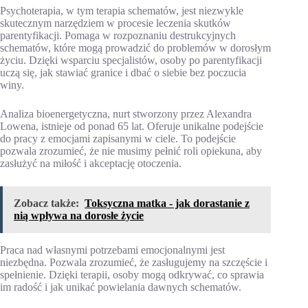
Psychoterapia, w tym terapia schematów, jest niezwykle
skutecznym narzędziem w procesie leczenia skutków
parentyfikacji. Pomaga w rozpoznaniu destrukcyjnych
schematów, które mogą prowadzić do problemów w dorosłym
życiu. Dzięki wsparciu specjalistów, osoby po parentyfikacji
uczą się, jak stawiać granice i dbać o siebie bez poczucia
winy.
Analiza bioenergetyczna, nurt stworzony przez Alexandra
Lowena, istnieje od ponad 65 lat. Oferuje unikalne podejście
do pracy z emocjami zapisanymi w ciele. To podejście
pozwala zrozumieć, że nie musimy pełnić roli opiekuna, aby
zasłużyć na miłość i akceptację otoczenia.
Zobacz także:
Toksyczna matka - jak dorastanie z
nią wpływa na dorosłe życie
Praca nad własnymi potrzebami emocjonalnymi jest
niezbędna. Pozwala zrozumieć, że zasługujemy na szczęście i
spełnienie. Dzięki terapii, osoby mogą odkrywać, co sprawia
im radość i jak unikać powielania dawnych schematów.