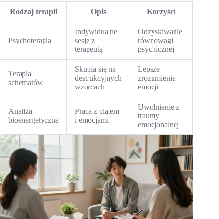
Rodzaj terapii
Opis
Korzyści
Indywidualne
Odzyskiwanie
Psychoterapia
sesje z
równowagi
terapeutą
psychicznej
Skupia się na
Lepsze
Terapia
destrukcyjnych
zrozumienie
schematów
wzorcach
emocji
Uwolnienie z
Analiza
Praca z ciałem
traumy
bioenergetyczna
i emocjami
emocjonalnej