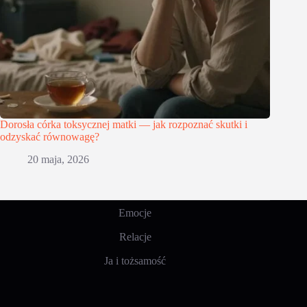
Dorosła córka toksycznej matki — jak rozpoznać skutki i
odzyskać równowagę?
20 maja, 2026
Emocje
Relacje
Ja i tożsamość